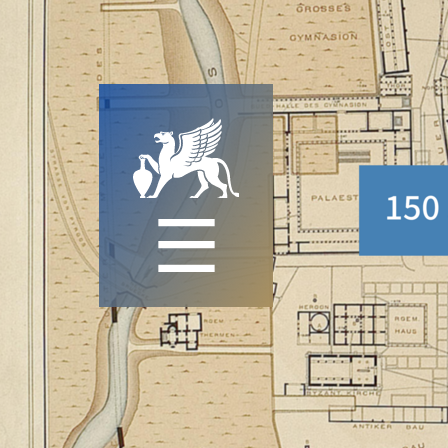
Digitale Perspekti
Permalink:
https://www.dainst.org/link/blog/250
Prof. Dr. Dr. h.c. Friederike Fless
Vor 150 Jahren begannen die 