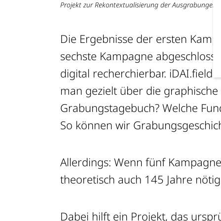
Projekt zur Rekontextualisierung der Ausgrabungen 
Die Ergebnisse der ersten Kampa
sechste Kampagne abgeschloss
digital recherchierbar. iDAI.fie
man gezielt über die graphisch
Grabungstagebuch? Welche Fundk
So können wir Grabungsgeschich
Allerdings: Wenn fünf Kampagnen
theoretisch auch 145 Jahre nötig
Dabei hilft ein Projekt, das urs