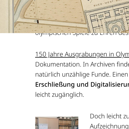
In enger
Zusammenarbeit mit g
Institut (DAI) die mehr als 1.50
olympischen Spiele zu Ehren des
150 Jahre Ausgrabungen in Oly
Dokumentation. In Archiven find
natürlich unzählige Funde. Einen
Erschließung und Digitalisier
leicht zugänglich.
Doch leicht zu
Aufzeichnunge