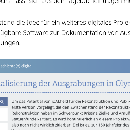
chs“ lässt sich aus den Tagebucheinträgen nic
and die Idee für ein weiteres digitales Proje
verfügbare Software zur Dokumentation von A
bungen.