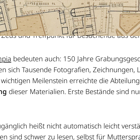
riechischen und internationalen Partnern
0-jährige Geschichte dieser UNESCO-Welterbes
 Zeus und Treffpunkt für Besuchende aus de
mpia
bedeuten auch: 150 Jahre Grabungsgesc
en sich Tausende Fotografien, Zeichnungen, L
 wichtigen Meilenstein erreichte die Abteilun
ung
dieser Materialien. Erste Bestände sind n
gänglich heißt nicht automatisch leicht verstä
n sind schwer zu lesen, selbst für Muttersprac