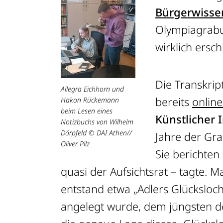
Bürgerwisse
Olympiagrabun
wirklich ersc
Die Transkri
Allegra Eichhorn und
bereits
online
Hakon Rückemann
beim Lesen eines
Künstlicher I
Notizbuchs von Wilhelm
Dörpfeld
© DAI Athen//
Jahre der Gra
Oliver Pilz
Sie berichten
quasi der Aufsichtsrat – tagte.
entstand etwa „Adlers Glücksloc
angelegt wurde, dem jüngsten de