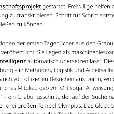
nschaftsprojekt
gestartet. Freiwillige helfe
g zu transkribieren. Schritt für Schritt ents
hließen zu können.
ptionen der ersten Tagebücher aus den Gra
 veröffentlicht
. Sie liegen als maschinenlesbare
ntelligenz
automatisch übersetzen lässt. Die
bung – in Methoden, Logistik und Arbeitsall
 auch von offiziellen Besuchen aus Berlin, w
 Manches Mitglied gab vor Ort sogar Anweisun
h“ – ein Grabungsschnitt, der auf der Suche
r drei großen Tempel Olympias. Das Glück b