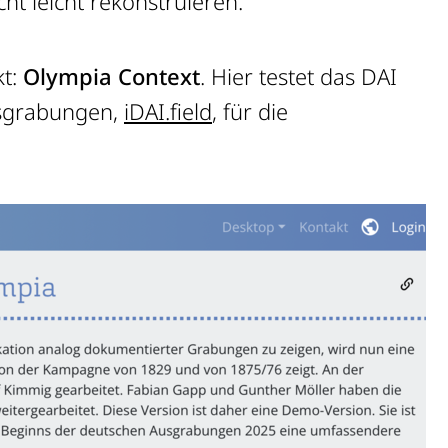
ht leicht rekonstruieren.
kt:
Olympia Context
. Hier testet das DAI
usgrabungen,
iDAI.field
, für die