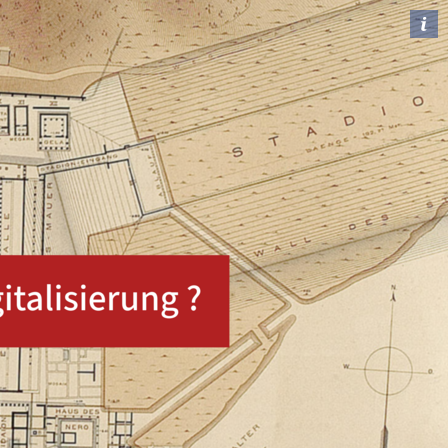
chichte(n) in Olympia
ntiken Heiligtum von Olympia.