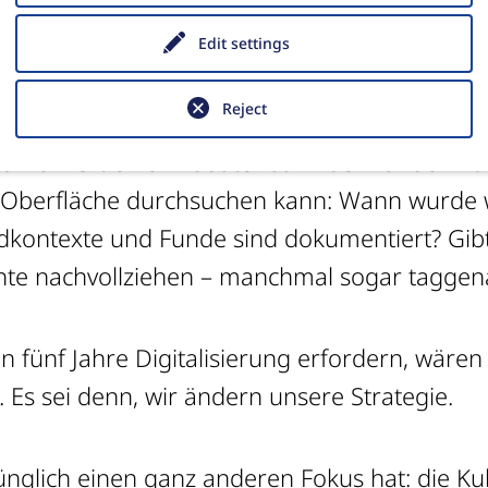
in Olympia
© DAI
Edit settings
gne sind bereits online in einer
Demo-Versi
Reject
en werden. Damit wären dann alle Ausgrab
ld kombiniert eine Bilddatenbank der Funde m
e Oberfläche durchsuchen kann: Wann wurde
ontexte und Funde sind dokumentiert? Gibt
te nachvollziehen – manchmal sogar taggen
 fünf Jahre Digitalisierung erfordern, wären
. Es sei denn, wir ändern unsere Strategie.
prünglich einen ganz anderen Fokus hat: die
Ku