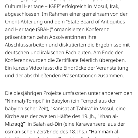
Cultural Heritage – IGEF“ erfolgreich in Mosul, Irak,
abgeschlossen. Im Rahmen einer gemeinsam von der
Orient-Abteilung und dem "State Board of Antiquities
and Heritage (SBAH)" organisierten Konferenz
präsentierten zehn Absolvent:innen ihre
Abschlussarbeiten und diskutierten die Ergebnisse mit
deutschen und irakischen Fachleuten. Am Ende der
Konferenz wurden die Zertifikate feierlich übergeben.
Ein kurzes Video fasst die Eindrücke der Veranstaltung
und der abschließenden Präsentationen zusammen.
Die diesjährigen Projekte umfassten unter anderem den
"Ninmaḫ-Tempel" in Babylon (ein Tempel aus der
babylonischer Zeit), "Kanisat aṭ-Ṭāhira" in Mosul, eine
Kirche aus der zweiten Hälfte des 19. Jh., "Khan al-
Mizraqǧī" in Salah ad-Din (eine Karawanserei aus der
osmanischen Zeit/Ende des 18. Jhs.), "Ḥammām al-