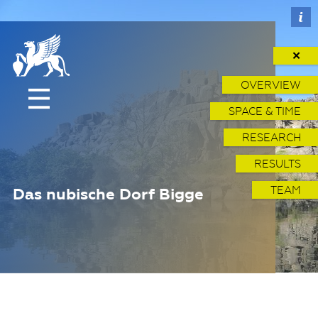
✕
OVERVIEW
SPACE & TIME
RESEARCH
RESULTS
TEAM
Das nubische Dorf Bigge