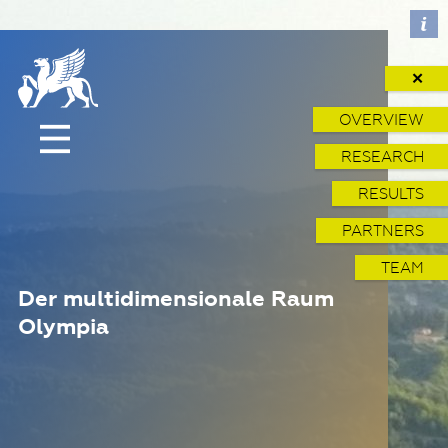
✕
OVERVIEW
RESEARCH
RESULTS
PARTNERS
TEAM
Der multidimensionale Raum
Olympia