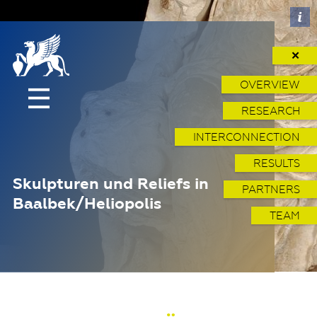
✕
OVERVIEW
RESEARCH
INTERCONNECTION
RESULTS
Skulpturen und Reliefs in
PARTNERS
Baalbek/Heliopolis
TEAM