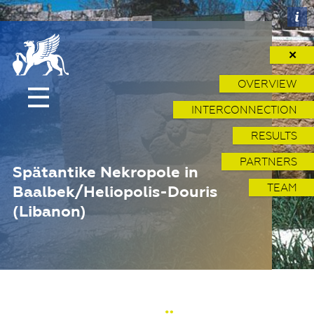
✕
OVERVIEW
INTERCONNECTION
RESULTS
PARTNERS
Spätantike Nekropole in
TEAM
Baalbek/Heliopolis-Douris
(Libanon)