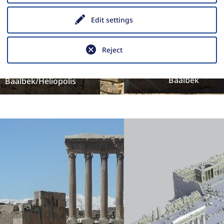
Edit settings
Reject
Die neolithische bis
Die Architektur des
eisenzeitliche Besiedlun
Jupiterheiligtums in
Baalbek
Baalbek/Heliopolis