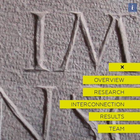
✕
OVERVIEW
RESEARCH
INTERCONNECTION
RESULTS
TEAM