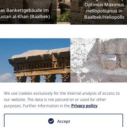
Optimus Maximus
as Bankettgebäude im
Heliopolitanus in
ustan al-Khan (Baalbek)
Baalbek/Heliopolis
We use cookies exclusively for the internal analysis of access to
our website. The data is not passed on or used for other
purposes. Further information in the
Privacy policy
.
Accept