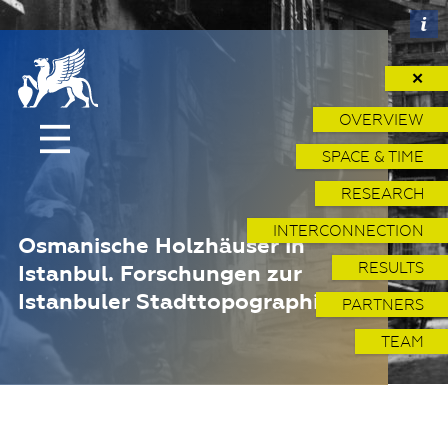
✕
OVERVIEW
SPACE & TIME
RESEARCH
INTERCONNECTION
Osmanische Holzhäuser in
RESULTS
Istanbul. Forschungen zur
Istanbuler Stadttopographie
PARTNERS
TEAM