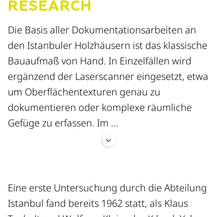
RESEARCH
Die Basis aller Dokumentationsarbeiten an
den Istanbuler Holzhäusern ist das klassische
Bauaufmaß von Hand. In Einzelfällen wird
ergänzend der Laserscanner eingesetzt, etwa
um Oberflächentexturen genau zu
dokumentieren oder komplexe räumliche
Gefüge zu erfassen. Im ...
Fall von Zeyrek werden die
Untersuchungsergebnisse in einem dafür
Eine erste Untersuchung durch die Abteilung
entwickelten Istanbul-GIS zusammengeführt,
Istanbul fand bereits 1962 statt, als Klaus
um hier georeferenziert verwaltet und