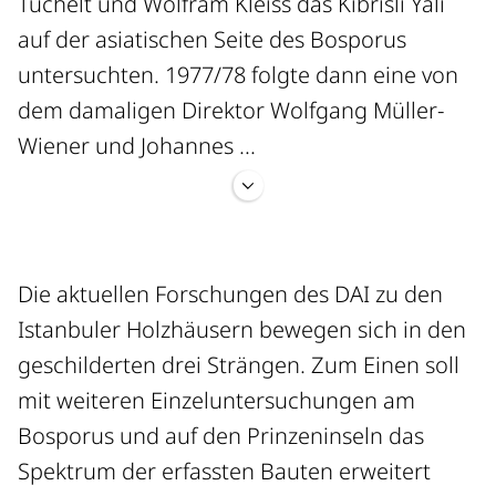
Tuchelt und Wolfram Kleiss das Kıbrıslı Yalı
analysiert werden zu können.
auf der asiatischen Seite des Bosporus
untersuchten. 1977/78 folgte dann eine von
dem damaligen Direktor Wolfgang Müller-
Wiener und Johannes ...
Cramer geleitete Großunternehmung, bei
der wohl zum ersten Mal in Istanbul eine
Die aktuellen Forschungen des DAI zu den
flächendeckende Dokumentation von
Istanbuler Holzhäusern bewegen sich in den
Holzhäusern mit der Methodik der
geschilderten drei Strängen. Zum Einen soll
verformungsgetreuen Bauaufnahme
mit weiteren Einzeluntersuchungen am
durchgeführt wurde. Das
Bosporus und auf den Prinzeninseln das
Kooperationsprojekt mit den Technischen
Spektrum der erfassten Bauten erweitert
Universitäten Karlsruhe, Darmstadt und