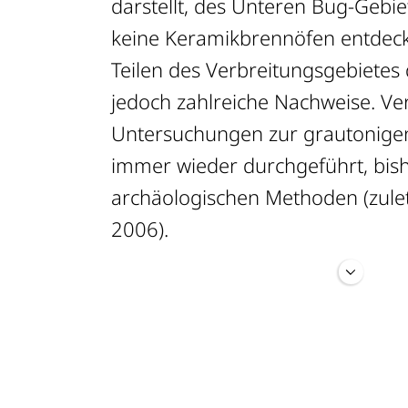
darstellt, des Unteren Bug-Gebi
keine Keramikbrennöfen entdeck
Teilen des Verbreitungsgebietes d
jedoch zahlreiche Nachweise. Ve
Untersuchungen zur grautonige
immer wieder durchgeführt, bish
archäologischen Methoden (zuletz
2006).
Krapivina/Schultze 2011
V. V. Krapivina, Grey Ware in Olb