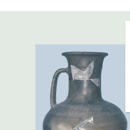
Settlements of the Chernyakhov 
Bug. Region. Current State of R
Possibilities for further Investigati
Bemmann/M. Hegewisch/M. Mey
(Hrsg.), Drehscheibentöpferei i
Bonner Beiträge zur Vor- und Fr
Archäologie 13 (Bonn 2011) 417
Schultze et al. 2006
E. Schultze/B. Magomedov/S. Buj
Keramik des Unteren Buggebietes
Nach Materialien der Siedlunge