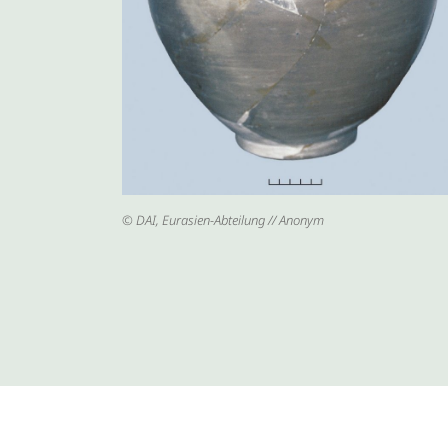
von Olbia. Eurasia Antiqua 12, 
© DAI, Eurasien-Abteilung // Anonym