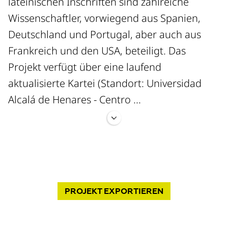
lateinischen Inschriften sind zahlreiche
Wissenschaftler, vorwiegend aus Spanien,
Deutschland und Portugal, aber auch aus
Frankreich und den USA, beteiligt. Das
Projekt verfügt über eine laufend
aktualisierte Kartei (Standort: Universidad
Alcalá de Henares - Centro ...
CIL II) mit über 250.000 Karten, auf denen
einschlägige Publikationen und
epigraphische Handschriften erfasst sind,
sowie über eine Foto-, Abklatsch- und
PROJEKT
EXPORTIEREN
Sonderdrucksammlung. Die Kartei kann nach
Vereinbarung auch von nicht am Projekt