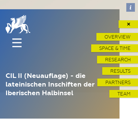
✕
OVERVIEW
SPACE & TIME
RESEARCH
RESULTS
CIL II (Neuauflage) - die
PARTNERS
lateinischen Inschiften der
Iberischen Halbinsel
TEAM