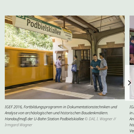
IGEF 2016, Fortbildungsprogramm in Dokumentationstechniken und
IG
Analyse von archäologischen und historischen Baudenkmälern.
in
Handaufmaß der U-Bahn Station Podbielskiallee
© DAI, I. Wagner //
An
Irmgard Wagner
hi
Ve