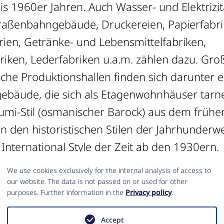
s 1960er Jahren. Auch Wasser- und Elektrizi
traßenbahngebäude, Druckereien, Papierfabri
rien, Getränke- und Lebensmittelfabriken,
riken, Lederfabriken u.a.m. zählen dazu. Gro
ische Produktionshallen finden sich darunter 
gebäude, die sich als Etagenwohnhäuser tarne
umi-Stil (osmanischer Barock) aus dem frühe
in den historistischen Stilen der Jahrhunder
International Style der Zeit ab den 1930ern.
che Vielfalt, Qualität und Besonderheiten des
We use cookies exclusively for the internal analysis of access to
 sind auch im internationalen Vergleich bee
our website. The data is not passed on or used for other
purposes. Further information in the
Privacy policy
.
ie Erforschung dieses baulichen Erbes zu e
terfangen. Zwischen August und Dezember 
Accept