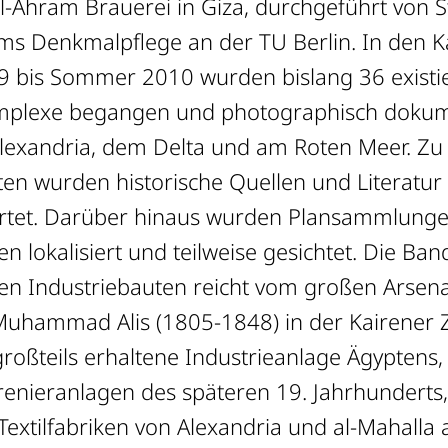
l-Ahram Brauerei in Giza, durchgeführt von 
ms Denkmalpflege an der TU Berlin. In den
09 bis Sommer 2010 wurden bislang 36 exist
lexe begangen und photographisch dokumen
Alexandria, dem Delta und am Roten Meer. Zu
en wurden historische Quellen und Literatur i
tet. Darüber hinaus wurden Plansammlunge
en lokalisiert und teilweise gesichtet. Die Ban
ten Industriebauten reicht vom großen Arsen
Muhammad Alis (1805-1848) in der Kairener Zi
großteils erhaltene Industrieanlage Ägyptens,
enieranlagen des späteren 19. Jahrhunderts,
Textilfabriken von Alexandria und al-Mahalla 