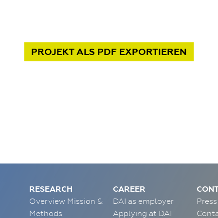
PROJEKT
ALS PDF
EXPORTIEREN
RESEARCH
CAREER
CONT
Overview Mission &
DAI as employer
Press
Methods
Applying at DAI
Conta