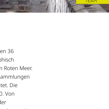
TEAM
den 36
phisch
m Roten Meer.
ansammlungen
tet. Die
0. Von
der