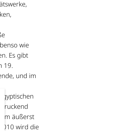
tätswerke,
ken,
ße
ebenso wie
n. Es gibt
n 19.
wende, und im
 ägyptischen
indruckend
inem äußerst
2010 wird die