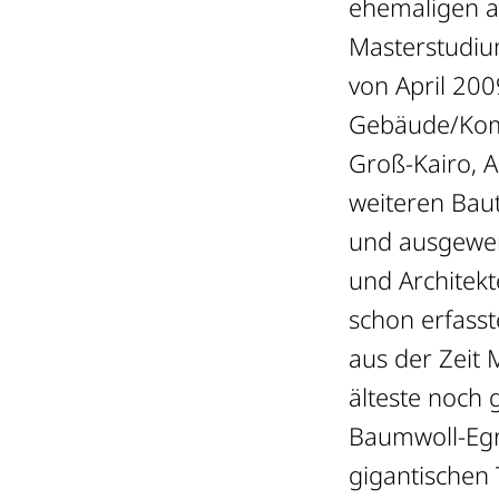
ehemaligen a
Masterstudiu
von April 20
Gebäude/Komp
Groß-Kairo, 
weiteren Baut
und ausgewer
und Architekt
schon erfass
aus der Zeit 
älteste noch 
Baumwoll-Egr
gigantischen 