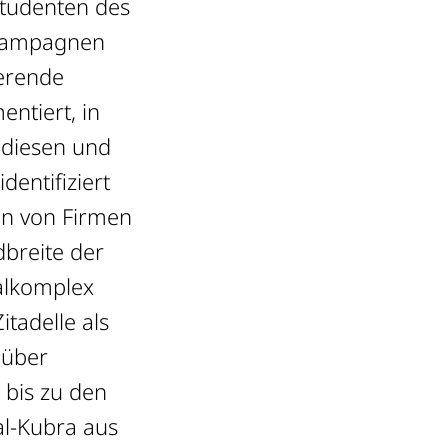
Studenten des
 Kampagnen
ierende
tiert, in
 diesen und
dentifiziert
n von Firmen
dbreite der
alkomplex
tadelle als
 über
 bis zu den
al-Kubra aus