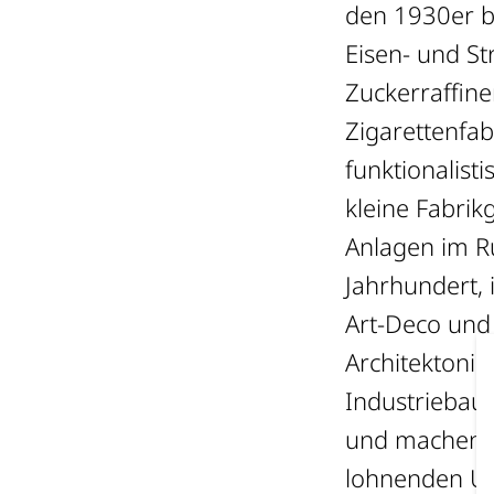
den 1930er bi
Eisen- und S
Zuckerraffine
Zigarettenfab
funktionalist
kleine Fabrik
Anlagen im R
Jahrhundert, 
Art-Deco und 
Architektonis
Industriebaus
und machen d
lohnenden Un