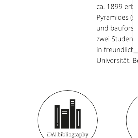
ca. 1899 erb
Pyramides (s
und bauforsc
zwei Student
in freundlich
Universität. 