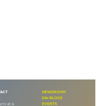
ACT
NEWSROOM
DAI BLOGS
cts at a
EVENTS