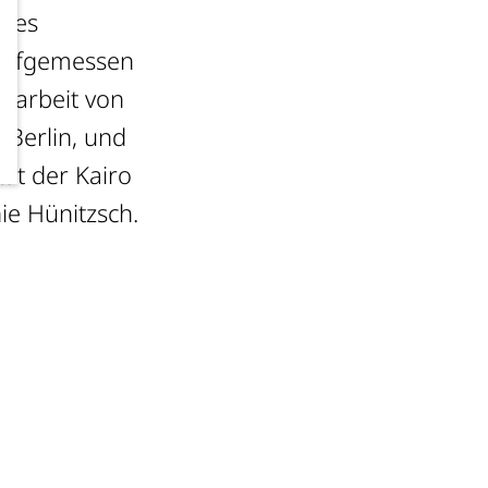
 des
 aufgemessen
sarbeit von
Berlin, und
tät der Kairo
ie Hünitzsch.