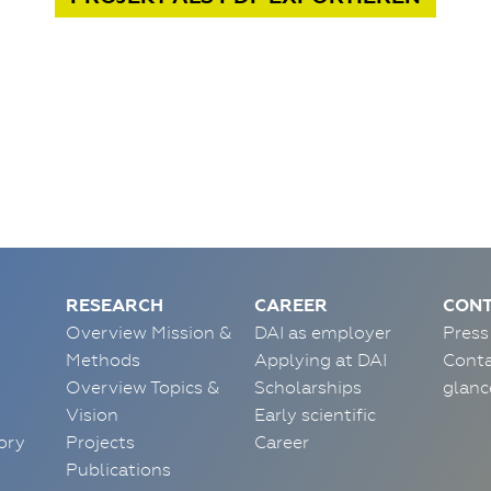
RESEARCH
CAREER
CONT
Overview Mission &
DAI as employer
Press
Methods
Applying at DAI
Conta
Overview Topics &
Scholarships
glanc
Vision
Early scientific
ory
Projects
Career
Publications