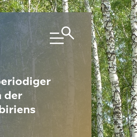
periodiger
 der
iriens