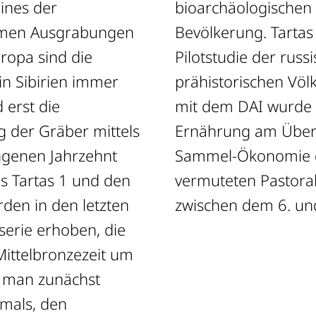
Reinhold vertreten.
eines der
bioarchäologischen 
amen Ausgrabungen
Bevölkerung. Tartas 
uropa sind die
Pilotstudie der russ
in Sibirien immer
prähistorischen Völ
 erst die
mit dem DAI wurde 
g der Gräber mittels
Ernährung am Über
ngenen Jahrzehnt
Sammel-Ökonomie d
us Tartas 1 und den
vermuteten Pastoral
den in den letzten
zwischen dem 6. und 2
erie erhoben, die
ittelbronzezeit um
ls man zunächst
tmals, den