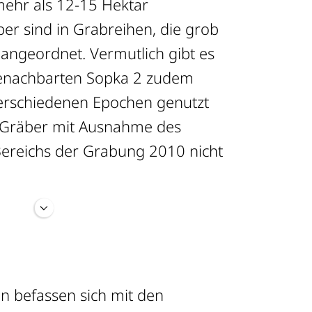
mehr als 12-15 Hektar
ber sind in Grabreihen, die grob
angeordnet. Vermutlich gibt es
 benachbarten Sopka 2 zudem
verschiedenen Epochen genutzt
e Gräber mit Ausnahme des
Bereichs der Grabung 2010 nicht
scher Seite liegt bei Vjačeslav
he Seite war bis 2013 durch
st seit 2014 durch Sabine
n befassen sich mit den