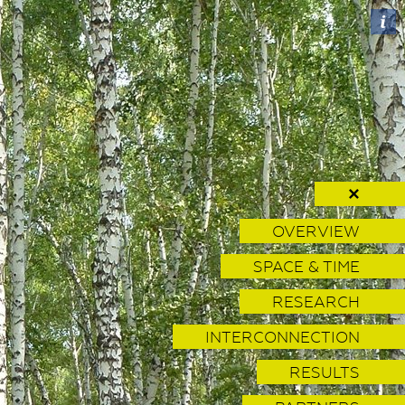
✕
OVERVIEW
SPACE & TIME
RESEARCH
INTERCONNECTION
RESULTS