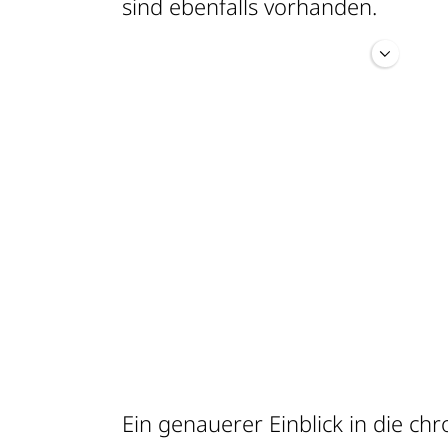
sind ebenfalls vorhanden.
In einem 2010 erfassten Areal w
stratigraphische Abfolge von elf 
erstmals in der Geschichte der w
Archäologie die chronologische A
und mittelbronzezeitlichen Kult
machten. Eine 2015 erfasste str
Sequenz von neolithischen Wohn
Andronovo-Gräbern wird ein weit
chronologischer Anker dieser R
Ein genauerer Einblick in die ch