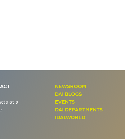
ACT
NEWSROOM
DAI BLOGS
cts at a
EVENTS
e
DAI DEPARTMENTS
IDAI.WORLD