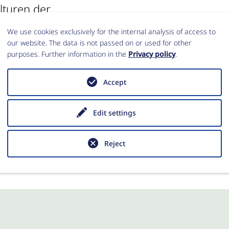
lturen der
, dem Altai, der
We use cookies exclusively for the internal analysis of access to
 zu bestimmen. Mit
our website. The data is not passed on or used for other
purposes. Further information in the
Privacy policy
.
äbern ist Tartas 1
ndere Einblicke in
Accept
ht.
Edit settings
Reject