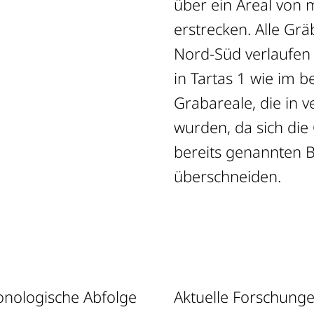
über ein Areal von 
erstrecken. Alle Grä
Nord-Süd verlaufen 
urde eine
in Tartas 1 wie im
Gräbern erfasst, die
Grabareale, die in 
estsibirischen
wurden, da sich di
bfolge der früh-
bereits genannten 
urgruppen fassbar
überschneiden.
atigraphische
strukturen und
erer wichtiger
Die Leitung auf russi
egion werden.
Molodin, die deutsc
Anatoli Nagler und i
ronologische Abfolge
Aktuelle Forschunge