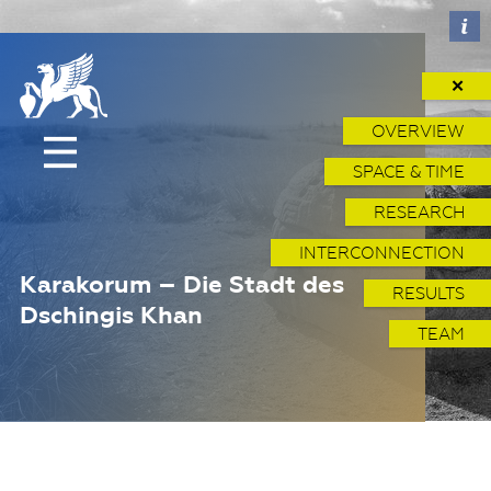
✕
OVERVIEW
SPACE & TIME
RESEARCH
INTERCONNECTION
Karakorum – Die Stadt des
RESULTS
Dschingis Khan
TEAM