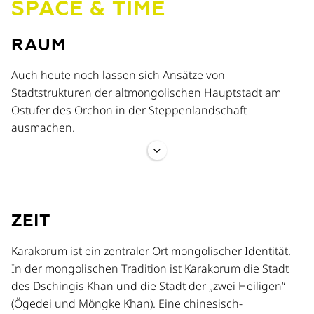
SPACE & TIME
RAUM
Auch heute noch lassen sich Ansätze von
Stadtstrukturen der altmongolischen Hauptstadt am
Ostufer des Orchon in der Steppenlandschaft
ausmachen.
Im Süden der Stadt wurde im 16. Jahrhundert das
buddhistische Kloster Erdene Zuu errichtet;
Grabungsschnitte im Bereich der Mauer ergaben, dass
ZEIT
diese auf einer älteren Konstruktion aus dem 13./14.
Jahrhundert aufbaut, vermutlich handelt es sich dabei
Karakorum ist ein zentraler Ort mongolischer Identität.
um den Palastkomplex der mongolischen Khane.
In der mongolischen Tradition ist Karakorum die Stadt
des Dschingis Khan und die Stadt der „zwei Heiligen“
(Ögedei und Möngke Khan). Eine chinesisch-
In südwestlicher Richtung liegt heute die Stadt