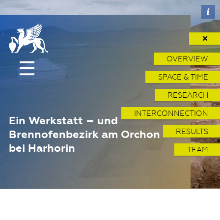
✕
OVERVIEW
SPACE & TIME
RESEARCH
INTERCONNECTION
Ein Werkstatt – und
RESULTS
Brennofenbezirk am Orchon
bei Harhorin
TEAM