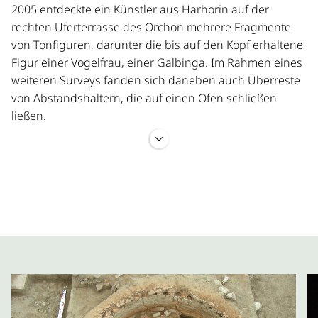
2005 entdeckte ein Künstler aus Harhorin auf der
rechten Uferterrasse des Orchon mehrere Fragmente
von Tonfiguren, darunter die bis auf den Kopf erhaltene
Figur einer Vogelfrau, einer Galbinga. Im Rahmen eines
weiteren Surveys fanden sich daneben auch Überreste
von Abstandshaltern, die auf einen Ofen schließen
ließen.
Erst 2008 jedoch wurden im Rahmen der MONDOrEx,
der Mongolisch-Deutschen Orchon-Expedition, erste
Testgrabungen durchgeführt, die nach der Entdeckung
von vier Öfen großflächig im Sommer 2009 fortgesetzt
wurden. Damit konnte erstmals in der Mongolei ein
größerer Werkstatt- und Brennbezirk in einem
repräsentativen Ausschnitt umfassend untersucht
werden.