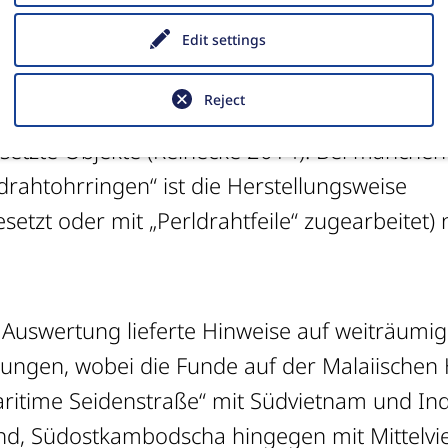
stgestellt – alles Indizien für eine lokale Gol
Edit settings
e eine Einteilung aller Objekte in technolo
ht. Sie vereinen I: Folien und Bleche, II: Dräh
Reject
jekte mit ungleichem Querschnitt (wohl gegos
tzte Objekte (Reinecke 2014). Bei manchen
ldrahtohrringen“ ist die Herstellungsweise
tzt oder mit „Perldrahtfeile“ zugearbeitet) 
 Auswertung lieferte Hinweise auf weiträumi
ungen, wobei die Funde auf der Malaiischen 
aritime Seidenstraße“ mit Südvietnam und In
nd, Südostkambodscha hingegen mit Mittelvi