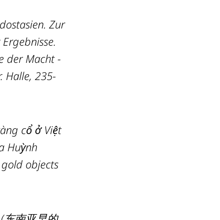
dostasien. Zur
 Ergebnisse.
le der Macht -
. Halle, 235-
àng cổ ở Việt
Sa Huỳnh
 gold objects
Asia (东南亚早的