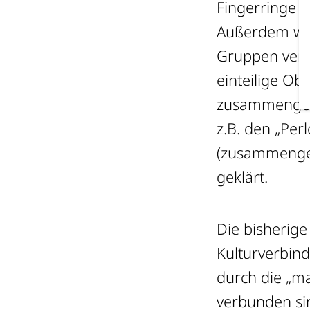
Fingerringe fe
Außerdem wurd
Gruppen versuc
einteilige Ob
zusammengese
z.B. den „Per
(zusammengese
geklärt.
Die bisherige
Kulturverbind
durch die „m
verbunden si