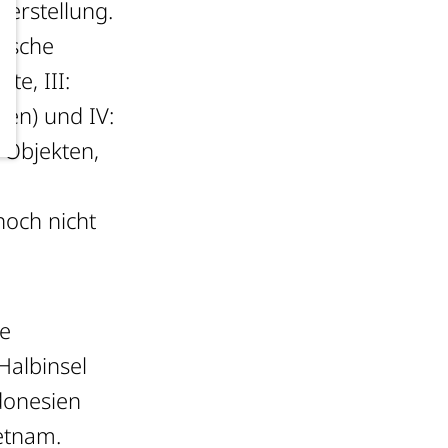
dherstellung.
gische
te, III:
sen) und IV:
 Objekten,
noch nicht
ge
Halbinsel
donesien
etnam.