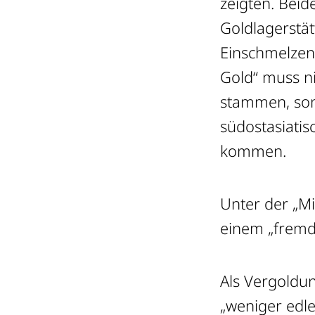
zeigten. Beid
Goldlagerstä
Einschmelzen
Gold“ muss n
stammen, son
südostasiatis
kommen.
Unter der „M
einem „fremde
Als Vergoldu
„weniger edle