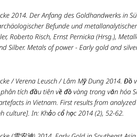
cke 2014. Der Anfang des Goldhandwerks in Sü
rchäologischer Befunde und metallanalytischer
ler, Roberto Risch, Ernst Pernicka (Hrsg.), Metal
d Silber. Metals of power - Early gold and silver
cke / Verena Leusch / Lâm Mỹ Dung 2014. Đồ v
phân tích đầu tiên về đồ vàng trong văn hóa 
artefacts in Vietnam. First results from analyzed
h culture]. In: Khảo cổ học 2014 (2), 52-62.
ecke (雷安迪) 2014. Early Gold in Southeast 