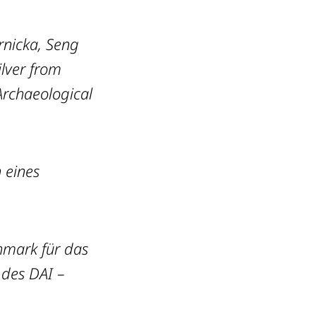
rnicka, Seng
lver from
Archaeological
 eines
mark für das
 des DAI –