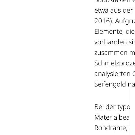
etwa aus der 
2016). Aufgru
Elemente, di
vorhanden si
zusammen mit
Schmelzproze
analysierten 
Seifengold n
Bei der typol
Materialbear
Rohdrähte, B