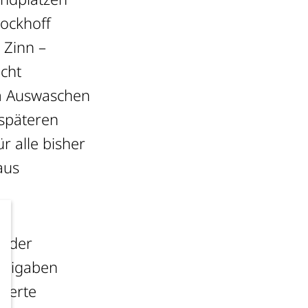
Lockhoff
 Zinn –
cht
m Auswaschen
späteren
 alle bisher
aus
n der
beigaben
lierte