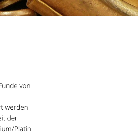
 Funde von
rt werden
eit der
ium/Platin