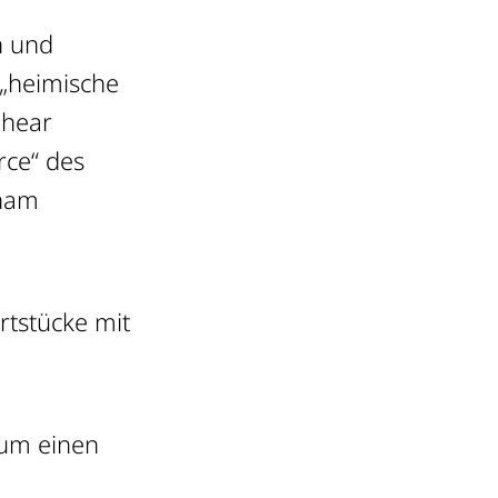
n und
 „heimische
ohear
rce“ des
tnam
rtstücke mit
 um einen