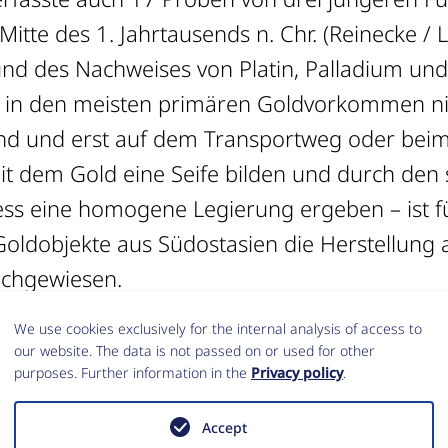
Mitte des 1. Jahrtausends n. Chr. (Reinecke / 
nd des Nachweises von Platin, Palladium und
e in den meisten primären Goldvorkommen ni
nd und erst auf dem Transportweg oder bei
 dem Gold eine Seife bilden und durch den 
ss eine homogene Legierung ergeben – ist für
Goldobjekte aus Südostasien die Herstellung 
achgewiesen.
We use cookies exclusively for the internal analysis of access to
ogischen Klassifizierung der Funde im Rahme
our website. The data is not passed on or used for other
purposes. Further information in the
Privacy policy
.
beitung von Prohear wurden unter den Grab
arrenstücke und Halbfertigprodukte wie unpo
Accept