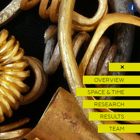
✕
OVERVIEW
SPACE & TIME
RESEARCH
RESULTS
TEAM