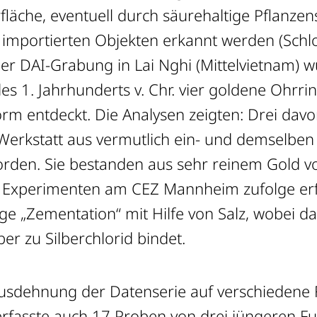
äche, eventuell durch säurehaltige Pflanzens
 importierten Objekten erkannt werden (Schlos
ner DAI-Grabung in Lai Nghi (Mittelvietnam) 
s 1. Jahrhunderts v. Chr. vier goldene Ohrrin
rm entdeckt. Die Analysen zeigten: Drei davo
 Werkstatt aus vermutlich ein- und demselbe
orden. Sie bestanden aus sehr reinem Gold v
. Experimenten am CEZ Mannheim zufolge er
ge „Zementation“ mit Hilfe von Salz, wobei d
ber zu Silberchlorid bindet.
Ausdehnung der Datenserie auf verschiedene 
erfasste auch 17 Proben von drei jüngeren F