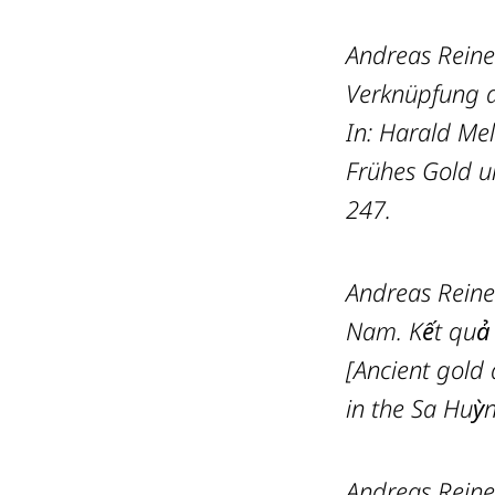
Andreas Reine
Verknüpfung a
In: Harald Mel
Frühes Gold un
247.
Andreas Reine
Nam. Kết quả 
[Ancient gold 
in the Sa Huỳn
Andreas Rein