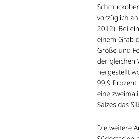
Schmuckoberfl
vorzüglich an
2012). Bei ei
einem Grab de
Größe und Fo
der gleichen
hergestellt w
99,9 Prozent
eine zweimali
Salzes das Sil
Die weitere 
Südostasien 