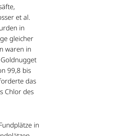
äfte,
ser et al.
wurden in
ge gleicher
n waren in
n Goldnugget
on 99,8 bis
forderte das
as Chlor des
Fundplätze in
undplätzen