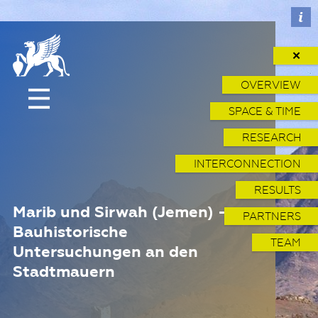
✕
OVERVIEW
SPACE & TIME
RESEARCH
INTERCONNECTION
RESULTS
Marib und Sirwah (Jemen) -
PARTNERS
Bauhistorische
TEAM
Untersuchungen an den
Stadtmauern