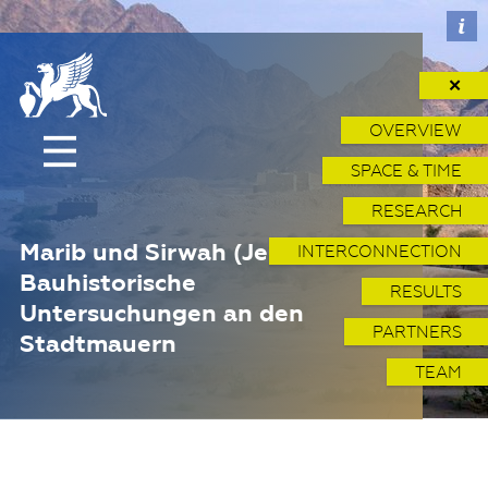
✕
OVERVIEW
SPACE & TIME
RESEARCH
Marib und Sirwah (Jemen) -
INTERCONNECTION
Bauhistorische
RESULTS
Untersuchungen an den
PARTNERS
Stadtmauern
TEAM