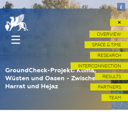
✕
OVERVIEW
SPACE & TIME
RESEARCH
INTERCONNECTION
GroundCheck-Projekt: Klima,
RESULTS
Wüsten und Oasen - Zwischen
Harrat und Hejaz
PARTNERS
TEAM