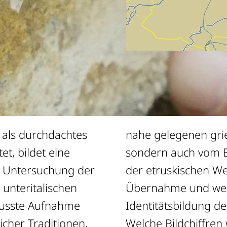
 als durchdachtes
ntren wie Tarent,
t, bildet eine
edonischen und
r Untersuchung der
staltet sich diese
 unteritalischen
elt sie in der
wusste Aufnahme
enischen Eliten?
cher Traditionen,
elchen Zwecken in