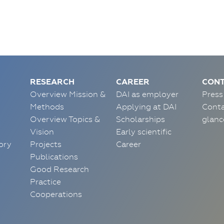
RESEARCH
CAREER
CONT
Overview Mission &
DAI as employer
Press
Methods
Applying at DAI
Conta
Overview Topics &
Scholarships
glanc
Vision
Early scientific
ory
Projects
Career
Publications
Good Research
Practice
Cooperations