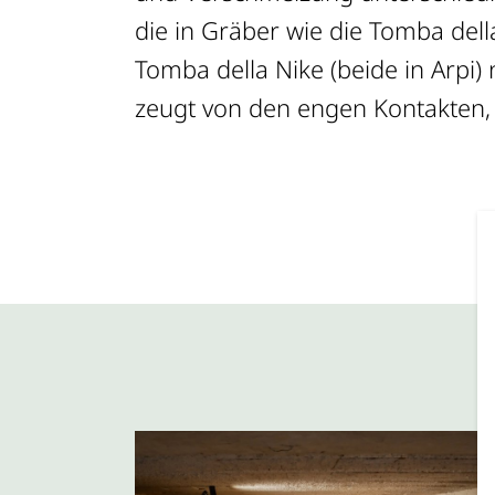
die in Gräber wie die Tomba del
der Gestaltung und Ausschmü
Tomba della Nike (beide in Arpi) n
zeugt von den engen Kontakten, 