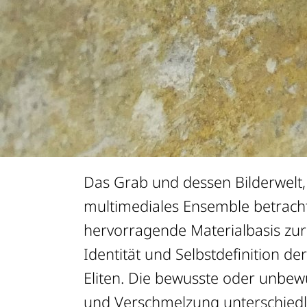
OVERVIEW
Das Grab und dessen Bilderwelt,
nahe gelegenen griechischen Ze
multimediales Ensemble betrachte
sondern auch vom Einfluss der mak
hervorragende Materialbasis zu
der etruskischen Welt. Wie ge
Identität und Selbstdefinition der
Übernahme und welche Rolle spi
Eliten. Die bewusste oder unbe
Identitätsbildung der unteritali
und Verschmelzung unterschiedli
Welche Bildchiffren werden mit w