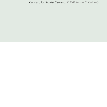
Canosa, Tomba del Cerbero.
© DAI Rom // C. Colombi