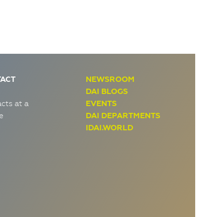
ACT
NEWSROOM
DAI BLOGS
cts at a
EVENTS
e
DAI DEPARTMENTS
IDAI.WORLD