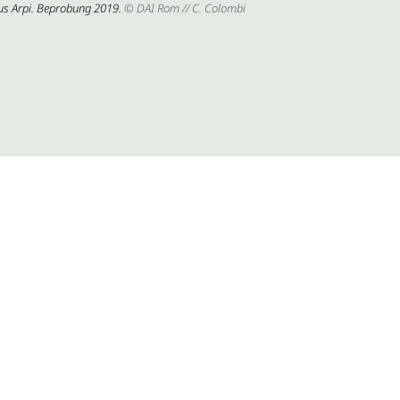
us Arpi. Beprobung 2019.
© DAI Rom // C. Colombi