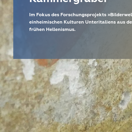
Im Fokus des Forschungsprojekts »Bilderwel
einheimischen Kulturen Unteritaliens aus de
frühen Hellenismus.
DAI Standort
Abteilung Rom
Projektart
Einzelprojekt
Laufzeit
seit 01.2018
Disziplinen
Klassische Archäologie, Italisc
METADATEN