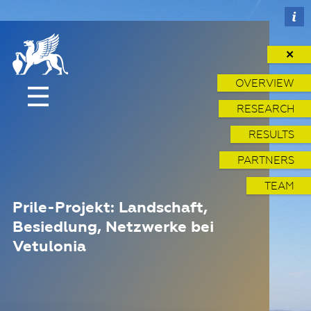
✕
OVERVIEW
RESEARCH
RESULTS
PARTNERS
TEAM
Prile-Projekt: Landschaft,
Besiedlung, Netzwerke bei
Vetulonia