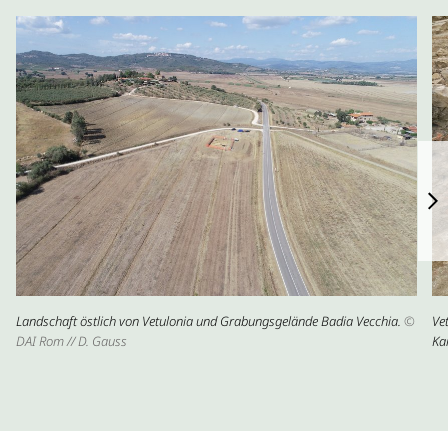
Landschaft östlich von Vetulonia und Grabungsgelände Badia Vecchia.
©
Ve
DAI Rom // D. Gauss
Ka