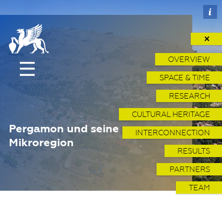
✕
OVERVIEW
SPACE & TIME
RESEARCH
CULTURAL HERITAGE
Pergamon und seine
INTERCONNECTION
Mikroregion
RESULTS
PARTNERS
TEAM