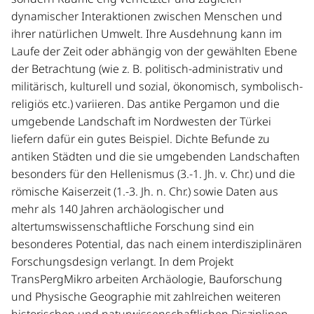
testamentarisch vermachte.
dynamischer Interaktionen zwischen Menschen und
ihrer natürlichen Umwelt. Ihre Ausdehnung kann im
Nach einer Episode als Hauptstadt der neu
Laufe der Zeit oder abhängig von der gewählten Ebene
eingerichteten Provinz Asia zählte Pergamon auch unter
der Betrachtung (wie z. B. politisch-administrativ und
römischer Herrschaft zu den Metropolen Kleinasiens.
militärisch, kulturell und sozial, ökonomisch, symbolisch-
Nach der systematischen Ausdehnung der Stadt in die
religiös etc.) variieren. Das antike Pergamon und die
Ebene seit etwa 100 n. Chr. und der Realisierung eines
umgebende Landschaft im Nordwesten der Türkei
großangelegten Bauprogramms scheint es in der
liefern dafür ein gutes Beispiel. Dichte Befunde zu
Spätantike zunächst wieder zu einem Rückzug auf den
antiken Städten und die sie umgebenden Landschaften
befestigten Stadtberg gekommen zu sein. Diese
besonders für den Hellenismus (3.-1. Jh. v. Chr.) und die
Entwicklung fand in spätbyzantinischer Zeit mit
römische Kaiserzeit (1.-3. Jh. n. Chr.) sowie Daten aus
ausgedehnten neuen Mauerringen einen letzten
mehr als 140 Jahren archäologischer und
Höhepunkt, bevor Pergamon im frühen 14. Jh. eine
altertumswissenschaftliche Forschung sind ein
türkische Stadt wurde und den Namen Bergama
besonderes Potential, das nach einem interdisziplinären
annahm.
Forschungsdesign verlangt. In dem Projekt
TransPergMikro arbeiten Archäologie, Bauforschung
und Physische Geographie mit zahlreichen weiteren