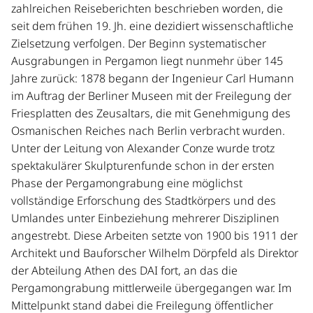
in der Mikroregion bestanden. Ausgehend von der
zahlreichen Reiseberichten beschrieben worden, die
Beobachtung, dass die westliche untere Ebene des
seit dem frühen 19. Jh. eine dezidiert wissenschaftliche
Bakırçay (Kaikos) mit den angrenzenden Gebirgszügen
Zielsetzung verfolgen. Der Beginn systematischer
und der Küstenzone seit Ende der pergamenischen
Ausgrabungen in Pergamon liegt nunmehr über 145
Königszeit 133 v. Chr. zunächst von
Jahre zurück: 1878 begann der Ingenieur Carl Humann
Siedlungskonzentration und Entmilitarisierung, später
im Auftrag der Berliner Museen mit der Freilegung der
in der Kaiserzeit von der Einrichtung von Freizeit bzw.
Friesplatten des Zeusaltars, die mit Genehmigung des
Wellness-Elementen wie Thermen gekennzeichnet war,
Osmanischen Reiches nach Berlin verbracht wurden.
werden die Beziehungen zwischen Städten, ländlichen
Unter der Leitung von Alexander Conze wurde trotz
Siedlungen und der Landschaft erstmals systematisch
spektakulärer Skulpturenfunde schon in der ersten
und diachron in der gesamten Mikroregion untersucht.
Phase der Pergamongrabung eine möglichst
Dies geschieht auf unterschiedlichen Ebenen wie
vollständige Erforschung des Stadtkörpers und des
Ressourcennutzung, Produktion und Konsum,
Umlandes unter Einbeziehung mehrerer Disziplinen
Lebensweise und Gesundheit der Bewohner, Architektur
angestrebt. Diese Arbeiten setzte von 1900 bis 1911 der
und Bauwesen sowie der Gestaltung und
Architekt und Bauforscher Wilhelm Dörpfeld als Direktor
Wahrnehmung von Lebensräumen. Bezogen auf die
der Abteilung Athen des DAI fort, an das die
Vielfalt der natürlichen Ressourcen konzentriert sich das
Pergamongrabung mittlerweile übergegangen war. Im
beantragte Projekt auf Boden, Wasser, Holz, Stein und
Mittelpunkt stand dabei die Freilegung öffentlicher