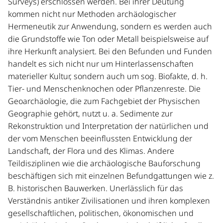
Surveys) erschlossen werden. Bei ihrer Deutung
Mauerstrukturen und anderen anthropogenen
kommen nicht nur Methoden archäologischer
Veränderungen im Untergrund liefern können.
Hermeneutik zur Anwendung, sondern es werden auch
Geodäsie und Geomatik liefern computergestützte
die Grundstoffe wie Ton oder Metall beispielsweise auf
Pläne und 3D-Modelle der Topographie und des
ihre Herkunft analysiert. Bei den Befunden und Funden
erhaltenen Baubestandes, die nicht nur der Darstellung
handelt es sich nicht nur um Hinterlassenschaften
von Gelände und Befunden dienen, sondern auch als
materieller Kultur, sondern auch um sog. Biofakte, d. h.
Oberflächen eine Geoinformationssystems. Zusammen
Tier- und Menschenknochen oder Pflanzenreste. Die
mit den Grundrissen einzelner Gebäude und
Geoarchäologie, die zum Fachgebiet der Physischen
Gebäudeensembles sind diese Daten in die
neue
Geographie gehört, nutzt u. a. Sedimente zur
digitale archäologische Karte von Pergamon
Rekonstruktion und Interpretation der natürlichen und
eingeflossen. Die architektonische Darstellungslehre
der vom Menschen beeinflussten Entwicklung der
kommt mit ins Spiel, wenn es um die Erstellung von
3D-
Landschaft, der Flora und des Klimas. Andere
Rekonstruktionen einzelner Bauten oder auch der
Teildisziplinen wie die archäologische Bauforschung
ganzen Stadt geht
. Die zunehmende Bedeutung der
beschäftigen sich mit einzelnen Befundgattungen wie z.
Geowissenschaften für die Archäologie kommt auch in
B. historischen Bauwerken. Unerlässlich für das
der Einbeziehung von Geographen und
Verständnis antiker Zivilisationen und ihren komplexen
Geoarchäologen zum Ausdruck, die durch die Analyse
gesellschaftlichen, politischen, ökonomischen und