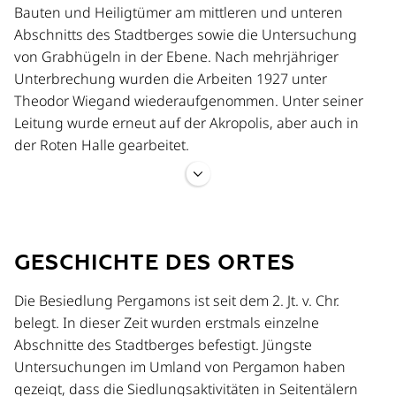
Ton, deren Bedeutung für den Wirtschafts- und
Bauten und Heiligtümer am mittleren und unteren
Lebensraum allein über die direkte Zusammenarbeit
Abschnitts des Stadtberges sowie die Untersuchung
von Archäologie, Bauforschung und Physischer
von Grabhügeln in der Ebene. Nach mehrjähriger
Geographie verstanden werden kann. Im Laufe des
Unterbrechung wurden die Arbeiten 1927 unter
Projekts verschiebt sich der Fokus von einer kleinräumig
Theodor Wiegand wiederaufgenommen. Unter seiner
exemplarischen Betrachtung hin auf die Mikroregion
Leitung wurde erneut auf der Akropolis, aber auch in
und angrenzende Gebiete in ihrer Gesamtheit.
der Roten Halle gearbeitet.
Die kriegsbedingte Unterbrechung der
Pergamongrabung dauerte bis 1957 bis unter Erich
Boehringer die Grabungsarbeiten mit neuen
GESCHICHTE DES ORTES
logistischen Möglichkeiten wiederaufgenommen
wurden. Boehringers Aufmerksamkeit galt vor allem
Die Besiedlung Pergamons ist seit dem 2. Jt. v. Chr.
dem Asklepieion und der (erfolglosen) Suche nach dem
belegt. In dieser Zeit wurden erstmals einzelne
Heiligtum der Athena-Nikephoros, die aber wichtige
Abschnitte des Stadtberges befestigt. Jüngste
neue Erkenntnisse zur Vorstadt Pergamons erbrachte.
Untersuchungen im Umland von Pergamon haben
gezeigt, dass die Siedlungsaktivitäten in Seitentälern