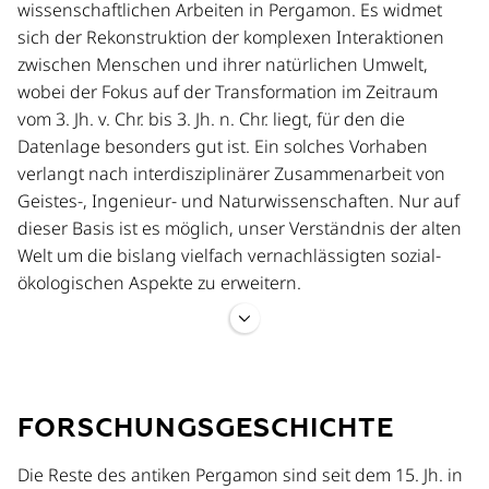
wissenschaftlichen Arbeiten in Pergamon. Es widmet
sich der Rekonstruktion der komplexen Interaktionen
zwischen Menschen und ihrer natürlichen Umwelt,
wobei der Fokus auf der Transformation im Zeitraum
vom 3. Jh. v. Chr. bis 3. Jh. n. Chr. liegt, für den die
Datenlage besonders gut ist. Ein solches Vorhaben
verlangt nach interdisziplinärer Zusammenarbeit von
Geistes-, Ingenieur- und Naturwissenschaften. Nur auf
dieser Basis ist es möglich, unser Verständnis der alten
Welt um die bislang vielfach vernachlässigten sozial-
ökologischen Aspekte zu erweitern.
Am Anfang des Projektes steht die Frage, welche
Wechselwirkungen zwischen tiefgreifendem urbanen
Wandel in Pergamon (markiert von einer Verdoppelung
FORSCHUNGSGESCHICHTE
des Stadtgebietes seit dem späten 1. Jh. n. Chr. und
monumentalen Baumaßnahmen) und Veränderungen
Die Reste des antiken Pergamon sind seit dem 15. Jh. in