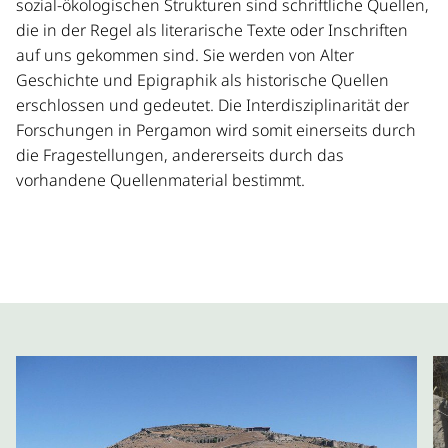
des Geländes, aber auch durch das Abteufen von
sozial-ökologischen Strukturen sind schriftliche Quellen,
Bohrkernen, historische Umweltszenarien
die in der Regel als literarische Texte oder Inschriften
rekonstruieren und damit die Grundlagen für die
auf uns gekommen sind. Sie werden von Alter
Interpretation der Mensch-Umwelt-Interaktion liefern. In
Geschichte und Epigraphik als historische Quellen
diesem Zusammenhang ist auch die
erschlossen und gedeutet. Die Interdisziplinarität der
Paläoanthropologie zu nennen, die nicht nur Einblicke
Forschungen in Pergamon wird somit einerseits durch
in den Gesundheitszustand der Menschen erlaubt,
die Fragestellungen, andererseits durch das
sondern z. B. auch in ihre Ernährungsgewohnheiten
vorhandene Quellenmaterial bestimmt.
oder ihre Herkunft (PaläoDNA). Für die Rekonstruktion
antiker Wirtschaftsweisen und für die Ernährung der
Menschen, liefern Paläobotanik und Archäozoologie
wesentliche Daten. Archäometrische Untersuchungen
insbesondere zur Keramik erlauben eine bessere
Differenzierung zwischen lokaler Herstellung und deren
Organisation, dem Import und der Entstehung von
Filialwerkstätten im Umland von Pergamon. Während
sich die archäologische Bauforschung mit der
Dokumentation, Rekonstruktion und Analyse von