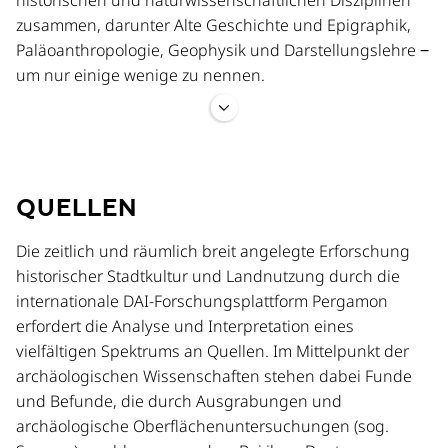
historischen und naturwissenschaftlichen Disziplinen
zusammen, darunter Alte Geschichte und Epigraphik,
Paläoanthropologie, Geophysik und Darstellungslehre ‒
um nur einige wenige zu nennen.
Anders als vielleicht erwartet spielen Ausgrabungen,
insbesondere große Flächengrabungen, im Rahmen
des aktuellen Forschungsprogramms keine
QUELLEN
herausragende Rolle. Neben den als stratigraphische
Sondagen durchgeführten Grabungen stehen
Die zeitlich und räumlich breit angelegte Erforschung
gleichbedeutend archäologische
historischer Stadtkultur und Landnutzung durch die
Oberflächenerkundungen bzw. Surveys. Ihrer
internationale DAI-Forschungsplattform Pergamon
Vorbereitung dienen Methoden der Fernerkundung wie
erfordert die Analyse und Interpretation eines
z. B. die Auswertung von Satellitenbildern oder LiDAR.
vielfältigen Spektrums an Quellen. Im Mittelpunkt der
Eine wesentliche Bereicherung stellen geophysikalische
archäologischen Wissenschaften stehen dabei Funde
Prospektionen dar, die abhängig von der
und Befunde, die durch Ausgrabungen und
Geländebeschaffenheit und den angewandten
archäologische Oberflächenuntersuchungen (sog.
Methoden mehr oder weniger präzise Bilder von