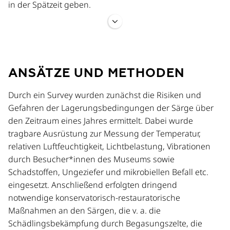
in der Spätzeit geben.
Diese Forschungsfragen bewegen sich innerhalb des
DAIK-Forschungsplan-Themenkomplexes
„Kommunikation im sakralen Raum“, indem der Sarg als
ANSÄTZE UND METHODEN
wichtiges Medium für funeräre Texte und Bilder, die die
Wiedergeburt und den Schutz des Verstorbenen
Durch ein Survey wurden zunächst die Risiken und
gewährleisten sollten, analysiert wird. Der Sarg ist somit
Gefahren der Lagerungsbedingungen der Särge über
selbst ein transformativer sakraler Raum. Belege für
den Zeitraum eines Jahres ermittelt. Dabei wurde
rituelle Handlungen am Sarg (z. B. Harzrückstände)
tragbare Ausrüstung zur Messung der Temperatur,
können auf funeräre Rituale hindeuten und belegen
relativen Luftfeuchtigkeit, Lichtbelastung, Vibrationen
somit die Kommunikationsprozesse der (lebenden)
durch Besucher*innen des Museums sowie
Gesellschaft innerhalb des sakralen Raums des
Schadstoffen, Ungeziefer und mikrobiellen Befall etc.
Grabes/der Nekropole.
eingesetzt. Anschließend erfolgten dringend
notwendige konservatorisch-restauratorische
Maßnahmen an den Särgen, die v. a. die
Übergeordnete Forschungsziele
Schädlingsbekämpfung durch Begasungszelte, die