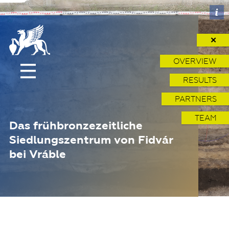
✕
OVERVIEW
RESULTS
PARTNERS
TEAM
Das frühbronzezeitliche
Siedlungszentrum von Fidvár
bei Vráble