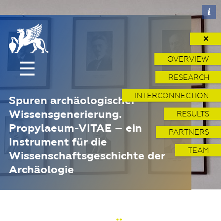
✕
OVERVIEW
RESEARCH
INTERCONNECTION
Spuren archäologischer
Wissensgenerierung.
RESULTS
Propylaeum-VITAE – ein
PARTNERS
Instrument für die
TEAM
Wissenschaftsgeschichte der
Archäologie