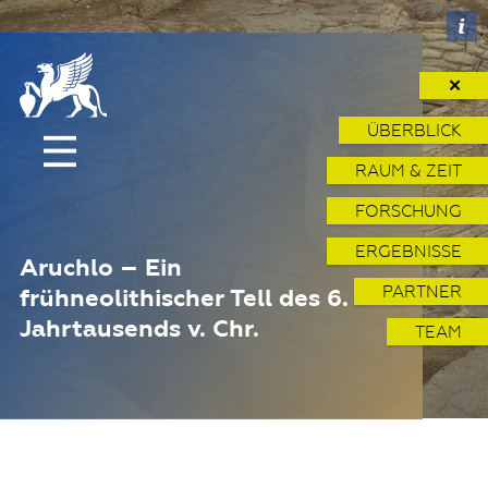
✕
ÜBERBLICK
RAUM & ZEIT
FORSCHUNG
ERGEBNISSE
Aruchlo – Ein
PARTNER
frühneolithischer Tell des 6.
Jahrtausends v. Chr.
TEAM