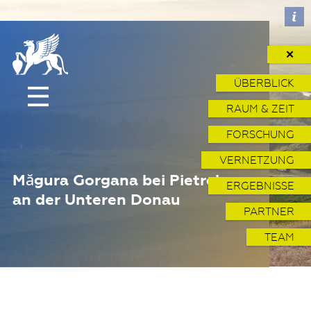
✕
ÜBERBLICK
RAUM & ZEIT
FORSCHUNG
VERNETZUNG
Măgura Gorgana bei Pietrele
ERGEBNISSE
an der Unteren Donau
PARTNER
TEAM