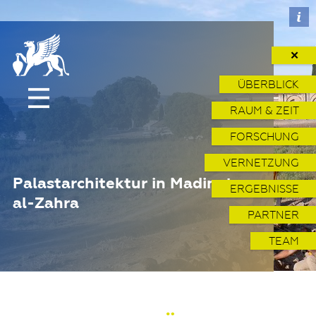
✕
ÜBERBLICK
RAUM & ZEIT
FORSCHUNG
VERNETZUNG
Palastarchitektur in Madinat
ERGEBNISSE
al-Zahra
PARTNER
TEAM