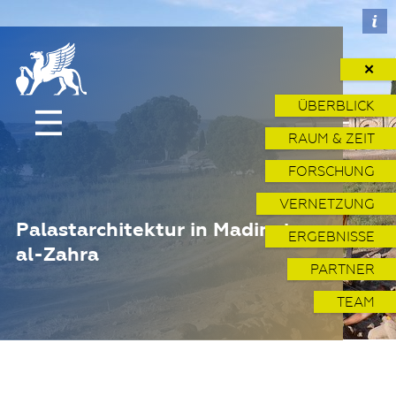
✕
ÜBERBLICK
RAUM & ZEIT
FORSCHUNG
VERNETZUNG
Palastarchitektur in Madinat
ERGEBNISSE
al-Zahra
PARTNER
TEAM