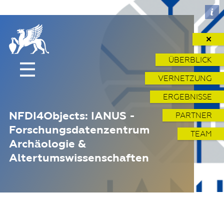
✕
ÜBERBLICK
VERNETZUNG
ERGEBNISSE
NFDI4Objects: IANUS -
PARTNER
Forschungsdatenzentrum
TEAM
Archäologie &
Altertumswissenschaften