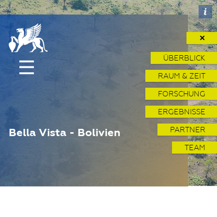
✕
ÜBERBLICK
RAUM & ZEIT
FORSCHUNG
ERGEBNISSE
PARTNER
Bella Vista - Bolivien
TEAM