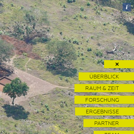
✕
ÜBERBLICK
RAUM & ZEIT
FORSCHUNG
ERGEBNISSE
PARTNER