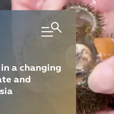
in a changing
ate and
sia