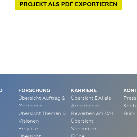
PROJEKT
ALS PDF
EXPORTIEREN
D
FORSCHUNG
KARRIERE
KONT
Übersicht Auftrag &
Übersicht DAI als
Press
Methoden
Arbeitgeber
Konta
Übersicht Themen &
Bewerben am DAI
Blick
Visionen
Übersicht
Projekte
Stipendien
Übersicht
Frühe