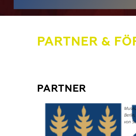
PARTNER & FÖ
PARTNER
Museu
Berlin
von S
Funde
nordös