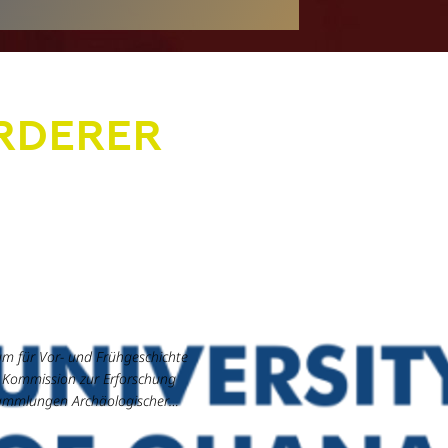
RDERER
m für Vor- und Frühgeschichte
, Kommission zur Erforschung
ammlungen Archäologischer
 und Unterlagen aus dem
tlichen Mitteleuropa (KAFU)