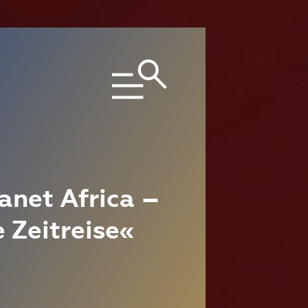
anet Africa –
 Zeitreise«