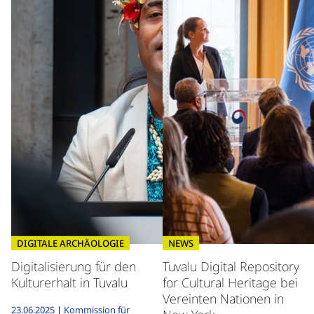
DIGITALE ARCHÄOLOGIE
NEWS
Digitalisierung für den
Tuvalu Digital Repository
Kulturerhalt in Tuvalu
for Cultural Heritage bei
Vereinten Nationen in
23.06.2025
|
Kommission für