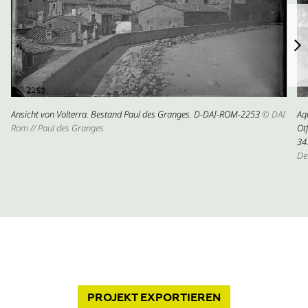
Ansicht von Volterra. Bestand Paul des Granges. D-DAI-ROM-2253
© DAI
Aq
Rom // Paul des Granges
Ot
34
De
PROJEKT
EXPORTIEREN