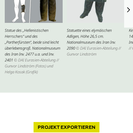
Statue des „Hellenistischen
Statuette eines elymäischen
Ke
Herrschers“ und des
Adligen, Höhe 26,5 cm.
14
„Partherfürsten“, beide sind leicht
Nationalmuseum des Iran Inv.
In
überlebensgroß. Nationalmuseum
2090
© DAI Eurasien-Abteilung //
//
des Iran Inv. 2477 u.a. und Inv.
Gunvor Lindström
2401
© DAI Eurasien-Abteilung //
Gunvor Lindström (Fotos) und
Helga Kosak (Grafik)
PROJEKT
EXPORTIEREN