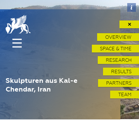
✕
OVERVIEW
SPACE & TIME
RESEARCH
RESULTS
Skulpturen aus Kal-e
PARTNERS
Chendar, Iran
TEAM