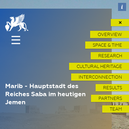
✕
OVERVIEW
SPACE & TIME
RESEARCH
CULTURAL HERITAGE
INTERCONNECTION
Marib - Hauptstadt des
RESULTS
Reiches Saba im heutigen
PARTNERS
Jemen
TEAM