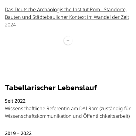
Das Deutsche Archäologische Institut Rom - Standorte,
Bauten und Städtebaulicher Kontext im Wandel der Zeit
2024
Kultpraxis und Distinktion : Bildnisse von Kultpersonal
der römischen Kaiserzeit aus Rom und Italien
Schantor, Annemarie
2022
Tabellarischer Lebenslauf
Frauen in der Knotenpalla auf attischen Grabreliefs :
mehr als nur Dienerinnen der Isis?
Seit 2022
Schantor, Annemarie
Wissenschaftliche Referentin am DAI Rom (zuständig für
2021
Wissenschaftskommunikation und Öffentlichkeitsarbeit)
Zwischen Distinktion und Integration : Die Ehrenstatuen
der Obervestalinnen aus dem Atrium Vestae
2019 – 2022