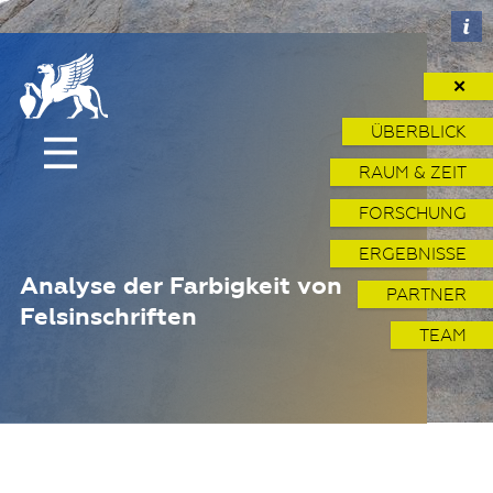
✕
ÜBERBLICK
RAUM & ZEIT
FORSCHUNG
ERGEBNISSE
Analyse der Farbigkeit von
PARTNER
Felsinschriften
TEAM