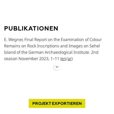
PUBLIKATIONEN
E. Wegner, Final Report on the Examination of Colour
Remains on Rock Inscriptions and Images on Sehel
Island of the German Archaeological Institute. 2nd
season November 2023, 1–11 (
en
/
ar
)
E. Wegner, Report on the Analysis of Colour Remains on
the Rock Inscriptions on Sehel Island in Autumn 2022,
1–8 (
en
/
ar
)
PROJEKT
EXPORTIEREN
E. Wegner, Silent Voices. Analysing Colour Remains on
Rock Inscriptions in the Area of Aswân, in A. Bouhafs et