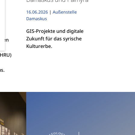
16.06.2026
|
Außenstelle
Damaskus
at
GIS-Projekte und digitale
Zukunft für das syrische
hren
Kulturerbe.
al
CHRU)
s.