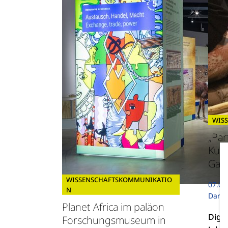
WIS
„Par
Kult
Gad
WISSENSCHAFTSKOMMUNIKATIO
07.07
N
Dama
Planet Africa im paläon
Digit
Forschungsmuseum in