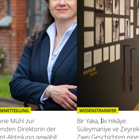
SEMITTEILUNG
WISSENSTRANSFER
one Mühl zur
Bir Yaka, İki Hikâye:
enden Direktorin der
Süleymaniye ve Zeyrek
nt-Abteilung gewählt
Zwei Geschichten eine