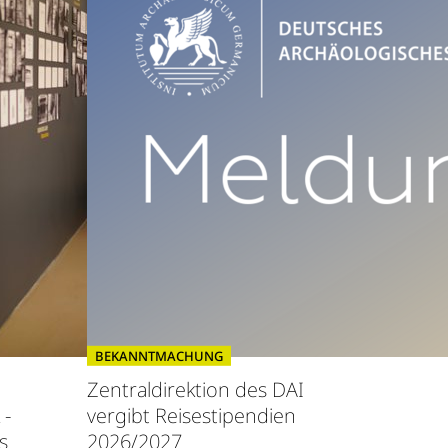
BEKANNTMACHUNG
Zentraldirektion des DAI
 -
vergibt Reisestipendien
s
2026/2027