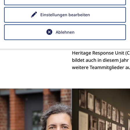
en jordanisch-deutscher
Teammitglieder
mmenarbeit online
Einstellungen bearbeiten
18.06.2026
|
Architekturrefer
Die kürzlich im EU-
Ablehnen
Katastrophenschutzverfa
(UCPM) registrierte Cultur
Heritage Response Unit (
bildet auch in diesem Jahr
weitere Teammitglieder au