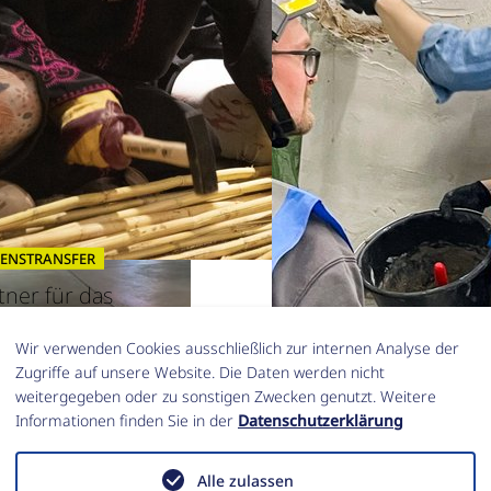
SENSTRANSFER
tner für das
urerbe in
ara/Umm Qays"
Wir verwenden Cookies ausschließlich zur internen Analyse der
Zugriffe auf unsere Website. Die Daten werden nicht
NEWS
weitergegeben oder zu sonstigen Zwecken genutzt. Weitere
.2026
|
Außenstelle
Informationen finden Sie in der
Datenschutzerklärung
skus
Fit für den Einsatz: Pro
KulturGutRetter qualifi
ale Ausstellung zu 40
Alle zulassen
neue CHRU-