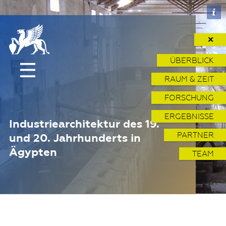
✕
ÜBERBLICK
RAUM & ZEIT
FORSCHUNG
ERGEBNISSE
Industriearchitektur des 19.
PARTNER
und 20. Jahrhunderts in
Ägypten
TEAM