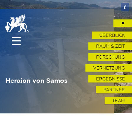
✕
ÜBERBLICK
RAUM & ZEIT
FORSCHUNG
VERNETZUNG
ERGEBNISSE
Heraion von Samos
PARTNER
TEAM