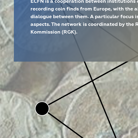
ECFN is a cooperation between institutions
recording coin finds from Europe, with the
dialogue between them. A particular focus is
aspects. The network is coordinated by th
Kommission (RGK).
DAI Standort
Römisch-Germanische Komm
Projektart
Teilprojekt einer Verbundforsc
Laufzeit
12.2009 - 08.2024
METADATEN