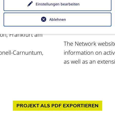
Einstellungen bearbeiten
2021 (postponed fr
Sofia University St. 
Ablehnen
June 2023
sma.org
n, Frankfurt am
The Network websi
onell-Carnuntum,
information on activi
as well as an extensi
PROJEKT
ALS PDF
EXPORTIEREN