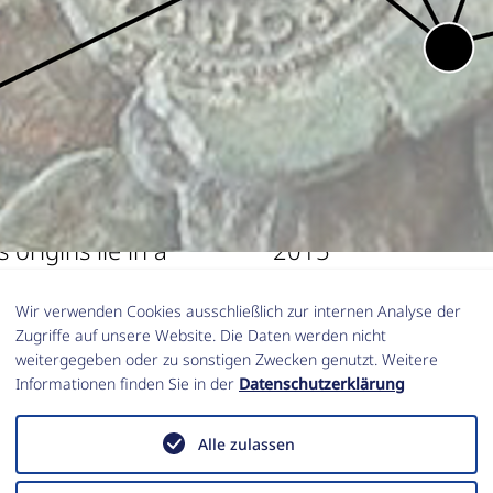
an Coin Find Network
Inventar der Fundm
sted by one of the
2014
ly in conjunction
University of Warsaw
s origins lie in a
2015
tish Museum in
Université de Caen 
Wir verwenden Cookies ausschließlich zur internen Analyse der
 Witschonke. The
2016
Zugriffe auf unsere Website. Die Daten werden nicht
.org took place the
Nationalmuseet, C
weitergegeben oder zu sonstigen Zwecken genutzt. Weitere
Informationen finden Sie in der
Datenschutzerklärung
kfurt. Since then the
Universitat de Vale
d the tenth joint
Università degli Stu
Alle zulassen
23 attracted 178
Archaeological Park