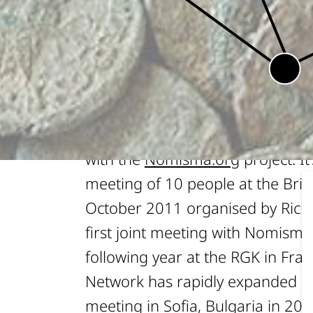
ÜBERBLICK
The main activity of the Europe
consists in an annual meeting ho
particpating institutions, general
with the
Nomisma.org
project. It'
meeting of 10 people at the Bri
October 2011 organised by Rick
first joint meeting with Nomisma
following year at the RGK in Fran
Network has rapidly expanded an
meeting in Sofia, Bulgaria in 20