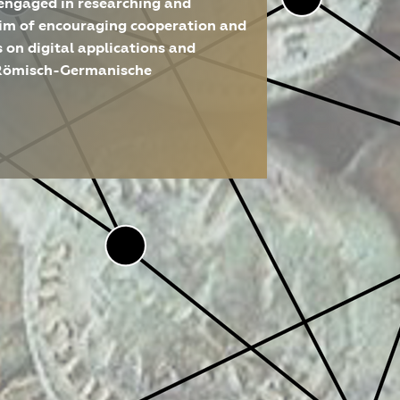
 engaged in researching and
 aim of encouraging cooperation and
 on digital applications and
e Römisch-Germanische
ission
hung