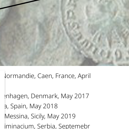
ünzen der Schweiz, Basel, March
, Nieberów Palace, Poland, April
- Normandie, Caen, France, April
openhagen, Denmark, May 2017
ncia, Spain, May 2018
di Messina, Sicily, May 2019
 Viminacium, Serbia, Septemebr