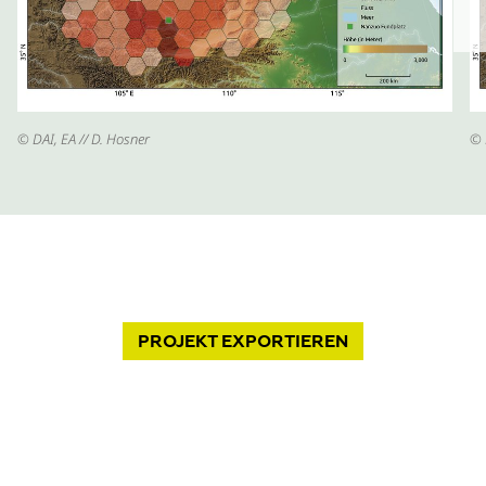
© DAI, EA // D. Hosner
© 
PROJEKT
EXPORTIEREN