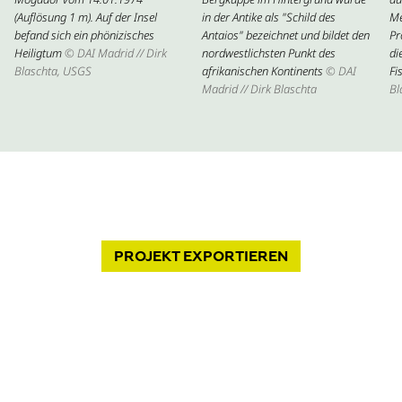
(Auflösung 1 m). Auf der Insel
in der Antike als "Schild des
Me
befand sich ein phönizisches
Antaios" bezeichnet und bildet den
Pr
Heiligtum
© DAI Madrid // Dirk
nordwestlichsten Punkt des
di
Blaschta, USGS
afrikanischen Kontinents
© DAI
Fi
Madrid // Dirk Blaschta
Bl
PROJEKT
EXPORTIEREN