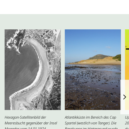
Hexagon-Satellitenbild der
Atlantikküste im Bereich des Cap
Up
Meeresbucht gegenüber der Insel
Spartel (westlich von Tanger). Die
20
Mogador vom 14.01.1974
Bergkuppe im Hintergrund wurde
du